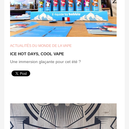
ACTUALITÉS DU MONDE DE LA VAPE
ICE HOT DAYS, COOL VAPE
Une
immersion
glaçante
pour cet
été
?