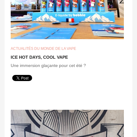
ACTUALITÉS DU MONDE DE LA VAPE
ICE HOT DAYS, COOL VAPE
Une
immersion
glaçante
pour cet
été
?