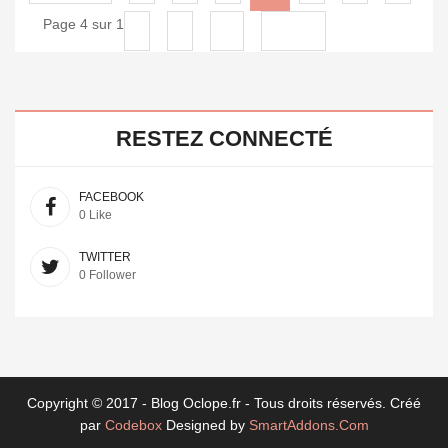
Page 4 sur 12
8
9
10
Suivant
RESTEZ CONNECTÉ
FACEBOOK
0 Like
TWITTER
0 Follower
Copyright © 2017 - Blog Oclope.fr - Tous droits réservés. Créé
par
Codebox
Designed by
SmartAddons.Com