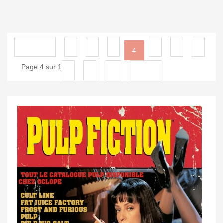
Précédent
1
2
3
5
6
7
4
Page 4 sur 12
8
9
10
Suivant